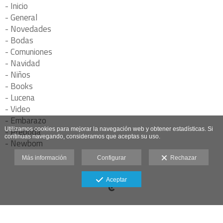
- Inicio
- General
- Novedades
- Bodas
- Comuniones
- Navidad
- Niños
- Books
- Lucena
- Video
- Embarazo
- Preboda
Utilizamos cookies para mejorar la navegación web y obtener estadísticas. Si
continuas navegando, consideramos que aceptas su uso.
- Newborn
Más información
Configurar
Rechazar
Aceptar