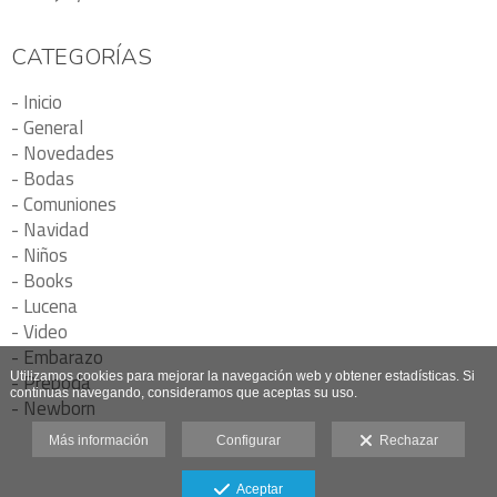
CATEGORÍAS
- Inicio
- General
- Novedades
- Bodas
- Comuniones
- Navidad
- Niños
- Books
- Lucena
- Video
- Embarazo
- Preboda
Utilizamos cookies para mejorar la navegación web y obtener estadísticas. Si
continuas navegando, consideramos que aceptas su uso.
- Newborn
Más información
Configurar
Rechazar
Aceptar