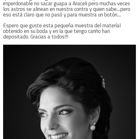
imperdonable no sacar guapa a Araceli pero muchas veces
los astros se alinean en nuestra contra y quien sabe....pero
eso está claro que no pasó y para muestra un botón....
Espero que guste esta pequeña muestra del materíal
obtenido en su boda y en la que tengo cariño han
depositado. Gracias a todos!!!