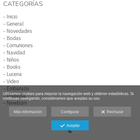
CATEGORÍAS
- Inicio
- General
- Novedades
- Bodas
- Comuniones
- Navidad
- Niños
- Books
- Lucena
- Video
- Embarazo
Utilizamos cookies para mejorar la navegación web y obtener estadísticas. Si
- Preboda
continuas navegando, consideramos que aceptas su uso.
- Newborn
Más información
Configurar
Rechazar
Aceptar