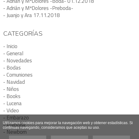
- Adrián y MªDolores -Boda- 01.12.2018
- Adrián y MªDolores -Preboda-
- Juanjo y Ara 17.11.2018
CATEGORÍAS
- Inicio
- General
- Novedades
- Bodas
- Comuniones
- Navidad
- Niños
- Books
- Lucena
- Video
- Embarazo
Utilizamos cookies para mejorar la navegación web y obtener estadísticas. Si
- Preboda
continuas navegando, consideramos que aceptas su uso.
- Newborn